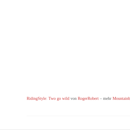
RidingStyle: Two go wild
von
RogerRobert
– mehr
Mountainb