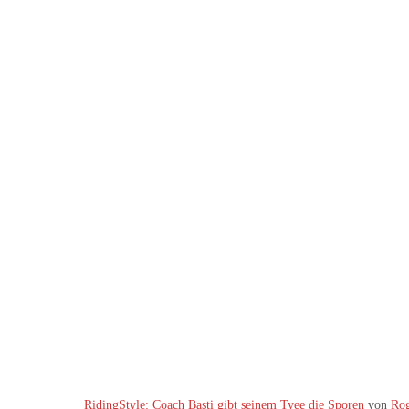
RidingStyle: Coach Basti gibt seinem Tyee die Sporen
von
Rog