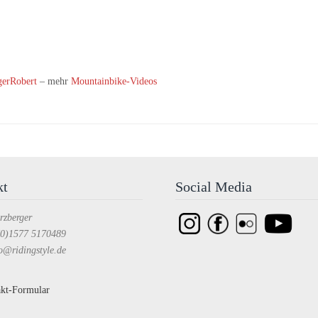
erRobert
– mehr
Mountainbike-Videos
kt
Social Media
rzberger
(0)1577 5170489
o@ridingstyle.de
kt-Formular