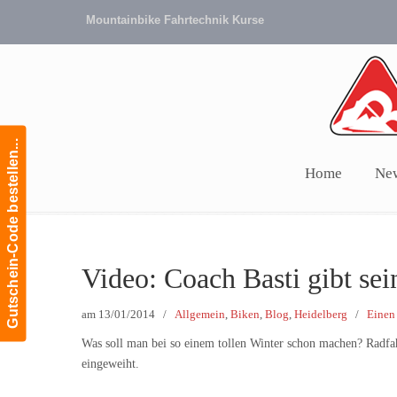
Mountainbike Fahrtechnik Kurse
Gutschein-Code bestellen...
Home
Ne
Navigation
Video: Coach Basti gibt se
am
13/01/2014
/
Allgemein
,
Biken
,
Blog
,
Heidelberg
/
Einen
Was soll man bei so einem tollen Winter schon machen? Radfa
eingeweiht.