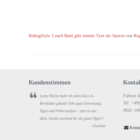
RidingStyle: Coach Basti gibt seinem Tyee die Sporen
von
Rog
Kundenstimmen
Konta
Fabian A
Letzte Woche habe ich einen Kurs in
Tel: +49
Beerfelden gehabt! Sehr gute Einweisung,
Mail: inf
Tipps und Fehleranalyse – jetzt ist nur
üben. Danke nochmal für die guten Tipps!!
--Esteban
Konta