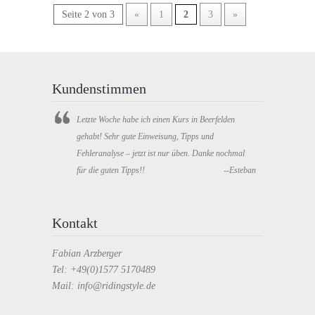
Seite 2 von 3
«
1
2
3
»
Kundenstimmen
Letzte Woche habe ich einen Kurs in Beerfelden
gehabt! Sehr gute Einweisung, Tipps und
Fehleranalyse – jetzt ist nur üben. Danke nochmal
für die guten Tipps!!
--Esteban
Kontakt
Fabian Arzberger
Tel: +49(0)1577 5170489
Mail: info@ridingstyle.de