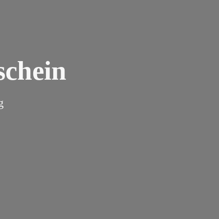
schein
g