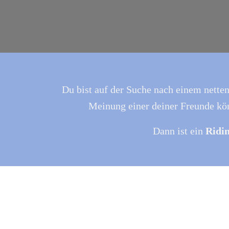
Du bist auf der Suche nach einem nette
Meinung einer deiner Freunde kön
Dann ist ein
Ridi