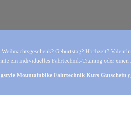
n Weihnachtsgeschenk? Geburtstag? Hochzeit? Valentins
nte ein individuelles Fahrtechnik-Training oder einen
ngstyle Mountainbike Fahrtechnik Kurs Gutschein
g