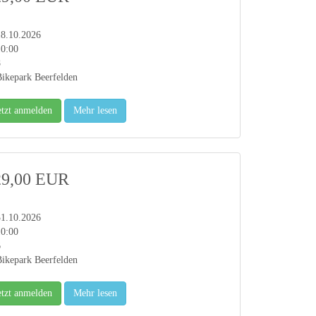
18.10.2026
10:00
8
ikepark Beerfelden
etzt anmelden
Mehr lesen
29,00 EUR
31.10.2026
10:00
6
ikepark Beerfelden
etzt anmelden
Mehr lesen