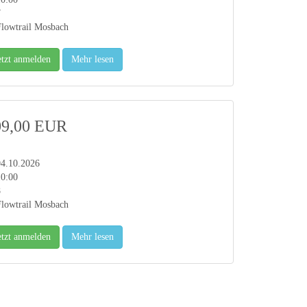
7
lowtrail Mosbach
etzt anmelden
Mehr lesen
09,00 EUR
04.10.2026
10:00
8
lowtrail Mosbach
etzt anmelden
Mehr lesen