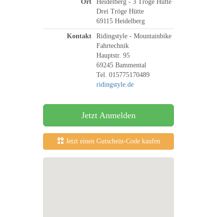
Ort
Heidelberg - 3 Tröge Hütte
Drei Tröge Hütte
69115 Heidelberg
Kontakt
Ridingstyle - Mountainbike
Fahrtechnik
Hauptstr. 95
69245 Bammental
Tel. 015775170489
ridingstyle.de
Jetzt Anmelden
Jetzt einen Gutschein-Code kaufen