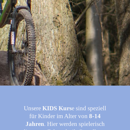
Unsere
KIDS Kurs
e sind speziell
für Kinder im Alter von
8-14
Jahren
. Hier werden spielerisch