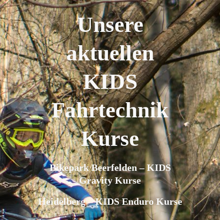
Unsere
aktuellen
KIDS
Fahrtechnik
Kurse
Bikepark Beerfelden – KIDS
Gravity Kurse
Heidelberg – KIDS Enduro Kurse