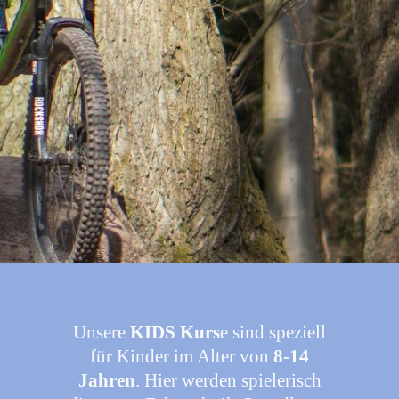
Unsere
KIDS Kurs
e sind speziell
für Kinder im Alter von
8-14
Jahren
. Hier werden spielerisch