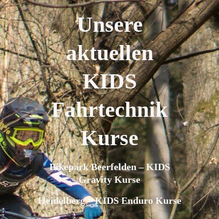
Unsere
aktuellen
KIDS
Fahrtechnik
Kurse
Bikepark Beerfelden – KIDS
Gravity Kurse
Heidelberg – KIDS Enduro Kurse