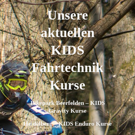
Unsere
aktuellen
KIDS
Fahrtechnik
Kurse
Bikepark Beerfelden – KIDS
Gravity Kurse
Heidelberg – KIDS Enduro Kurse