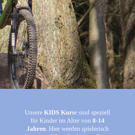
Unsere
KIDS Kurs
e sind speziell
für Kinder im Alter von
8-14
Jahren
. Hier werden spielerisch