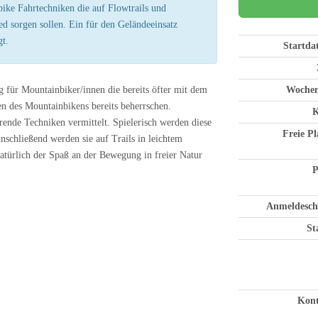
ike Fahrtechniken die auf Flowtrails und
eed sorgen sollen. Ein für den Geländeeinsatz
gt.
Startd
g für Mountainbiker/innen die bereits öfter mit dem
Wochen
n des Mountainbikens bereits beherrschen.
K
ende Techniken vermittelt. Spielerisch werden diese
Freie Pl
Anschließend werden sie auf Trails in leichtem
türlich der Spaß an der Bewegung in freier Natur
P
Anmeldesch
St
Kont