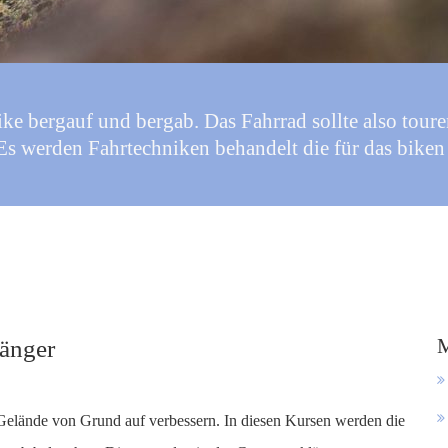
e bergauf und bergab. Das Fahrrad sollte also touren
 werden Fahrtechniken behandelt die für das biken au
M
änger
Gelände von Grund auf verbessern. In diesen Kursen werden die