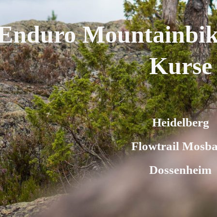
Enduro Mountainbik
Kurse
Heidelberg
Flowtrail Mosb
Dossenheim