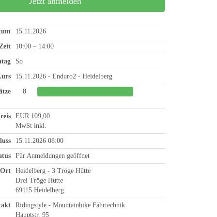
Jetzt anmelden
atum
15.11.2026
Zeit
10:00 – 14:00
tag
So
urs
15.11.2026 - Enduro2 - Heidelberg
ätze
8
0%
reis
EUR 109,00
MwSt inkl.
luss
15.11.2026 08:00
atus
Für Anmeldungen geöffnet
Ort
Heidelberg - 3 Tröge Hütte
Drei Tröge Hütte
69115 Heidelberg
akt
Ridingstyle - Mountainbike Fahrtechnik
Hauptstr. 95