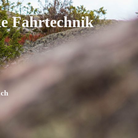
e Fahrtechnik
ac
h