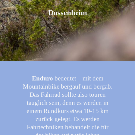
Dossenheim
Enduro
bedeutet – mit dem
Mountainbike bergauf und bergab.
Das Fahrrad sollte also touren
tauglich sein, denn es werden in
einem Rundkurs etwa 10-15 km
zurück gelegt. Es werden
Fahrtechniken behandelt die für