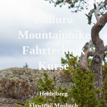
Enduro
Mountainbike
Fahrtechnik
Kurse
Heidelberg
Flowtrail Mosbac
h