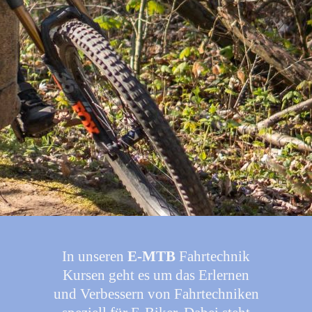
In unseren
E-MTB
Fahrtechnik
Kursen geht es um das Erlernen
und Verbessern von Fahrtechniken