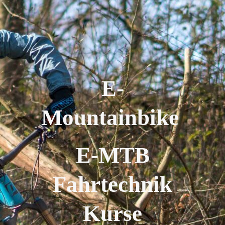
E-
Mountainbike
E-MTB
Fahrtechnik
Kurse