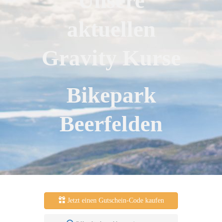
Unsere
aktuellen
Gravity Kurse
Bikepark
Beerfelden
Jetzt einen Gutschein-Code kaufen