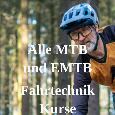
Alle MTB
und EMTB
Fahrtechnik
Kurse