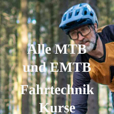
Alle MTB
und EMTB
Fahrtechnik
Kurse