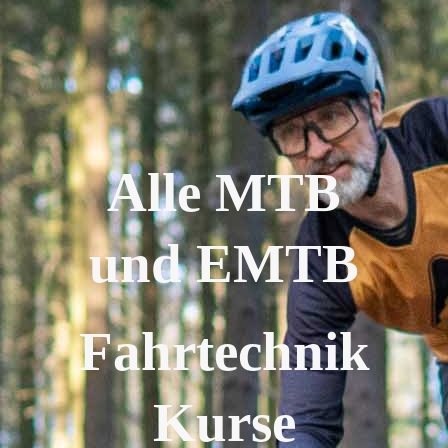
Alle MTB
und EMTB
Fahrtechnik
Kurse