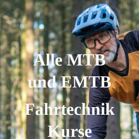
Alle MTB
und EMTB
Fahrtechnik
Kurse