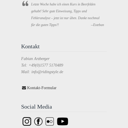
Letzte Woche habe ich einen Kurs in Beerfelden
gehabt! Sehr gute Einweisung, Tipps und
Fehleranalyse – jetzt ist nur üben. Danke nochmal
für die guten Tipps!!
--Esteban
Kontakt
Fabian Arzberger
Tel: +49(0)1577 5170489
Mail: info@ridingstyle.de
Kontakt-Formular
Social Media