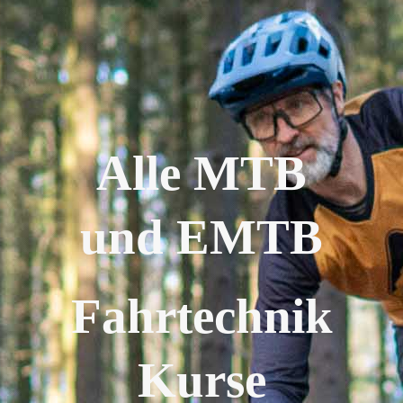
Alle MTB
und EMTB
Fahrtechnik
Kurse