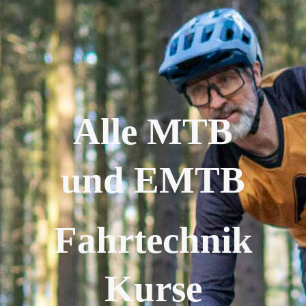
Alle MTB
und EMTB
Fahrtechnik
Kurse